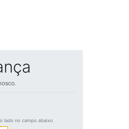
ança
nosco.
ao lado no campo abaixo