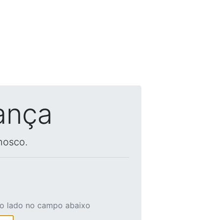
ança
nosco.
ao lado no campo abaixo