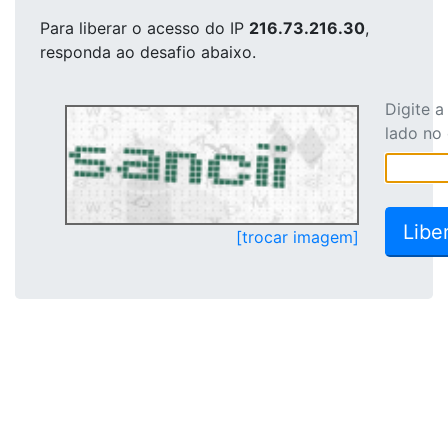
Para liberar o acesso
do IP
216.73.216.30
,
responda ao desafio abaixo.
Digite 
lado no
[trocar imagem]