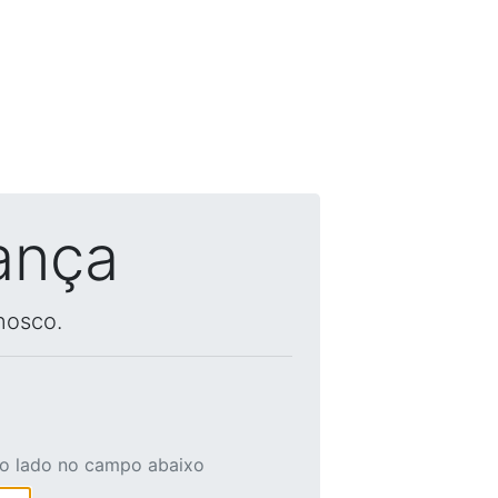
ança
nosco.
ao lado no campo abaixo